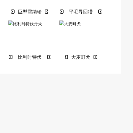
巨型雪纳瑞
平毛寻回猎
犬
比利时特伏
大麦町犬
丹犬