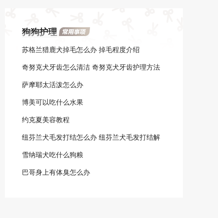
染源不同差异较大，平均3-6
呢？
天，在炎热季节不能长期存
狗狗护理
活，故该病流行于冬春寒冷
季节。
苏格兰猎鹿犬掉毛怎么办 掉毛程度介绍
奇努克犬牙齿怎么清洁 奇努克犬牙齿护理方法
萨摩耶太活泼怎么办
博美可以吃什么水果
约克夏美容教程
纽芬兰犬毛发打结怎么办 纽芬兰犬毛发打结解
决方法
雪纳瑞犬吃什么狗粮
巴哥身上有体臭怎么办