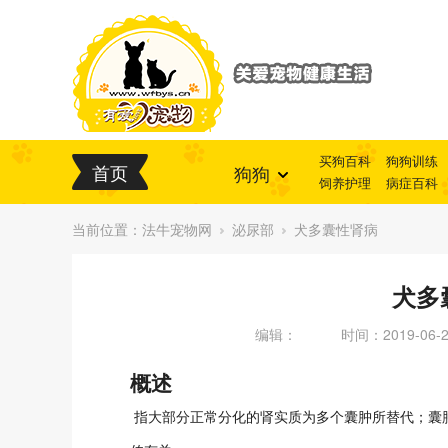
买狗百科
狗狗训练
首页
狗狗
饲养护理
病症百科
当前位置：
法牛宠物网
泌尿部
犬多囊性肾病
犬多
编辑：
时间：2019-06-27
概述
指大部分正常分化的肾实质为多个囊肿所替代；囊