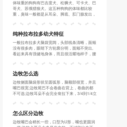
体味重的狗狗有巴吉度犬、松狮犬、可卡犬、巴
体味重
哥犬、苏俄猎狼犬。这五种狗狗的体味都比较
重，臭味一般都是从耳朵、脚底、肛门腺发出，
主人定期清理它的耳朵、脚底和肛门腺。
纯种拉布拉多幼犬特征
一般拉布拉多犬脑袋宽阔，头部线条清晰，面颊
没有很多肉，眼睛下方轮廓分明，面颊不突出,
看起来具有强健地身体，而且很活耀地样子，腰
部上方颇宽，后半身有力、肌肉发达，被毛则很
贴身、很短、浓密而且无长毛参杂其间。
边牧怎么选
边牧侧面脑袋形状呈圆弧形，脑额部很宽，并且
嘴巴很宽;边牧尾巴不会卷曲在背上，卷曲的都
不可选;边牧耳朵不会完全耷拉下来，3/4到1/4立
耳，甚至是全立耳才是对的。
怎么区分边牧
边牧嘴巴会稍长一些，口型为U形，嘴也更圆润