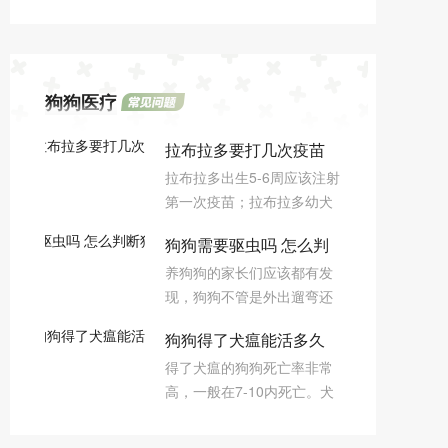
狗狗医疗
拉布拉多要打几次疫苗
拉布拉多出生5-6周应该注射
第一次疫苗；拉布拉多幼犬
进行首免2周后就该打第二次
狗狗需要驱虫吗 怎么判
打疫苗；第三次打疫苗时间
养狗狗的家长们应该都有发
是在拉布拉多幼犬进行二免2
断狗狗需要驱虫
现，狗狗不管是外出遛弯还
周后；之后打疫苗要等拉布
是在家里的时候，都喜欢到
拉多成年，每年两次(春、
狗狗得了犬瘟能活多久
处跑，四处闻、舔一些东
秋)注射疫苗。
得了犬瘟的狗狗死亡率非常
西，这就容易导致误食、感
高，一般在7-10内死亡。犬
染寄生虫和其他病原体，就
瘟热病毒,属副粘病毒科，麻
需要给狗狗驱虫了，那么我
疹病毒属，该病潜伏期随传
们怎么判断狗狗需要驱虫