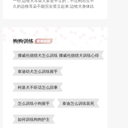
一些;边牧犬耳朵大多是半立的，不过刚出生不
久的边牧耳朵不能完全竖立起来;边牧犬身体比
较苗条，市场上黑白相间的比较多，幼犬相对长
大后圆润。
狗狗训练
挪威伦德猎犬怎么训练 挪威伦德猎犬训练心得
泰迪幼犬怎么训练握手
柯基犬不听话怎么回事
怎么训练小狗握手
泰迪怎么训练装死
如何训练狗狗护主