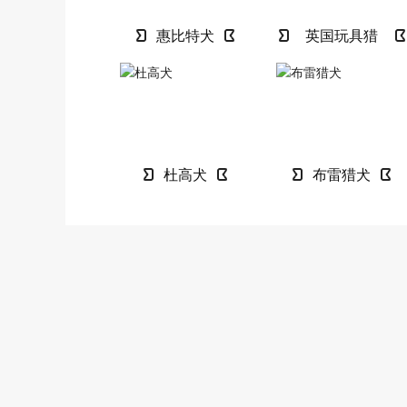
惠比特犬
英国玩具猎
鹬犬
杜高犬
布雷猎犬