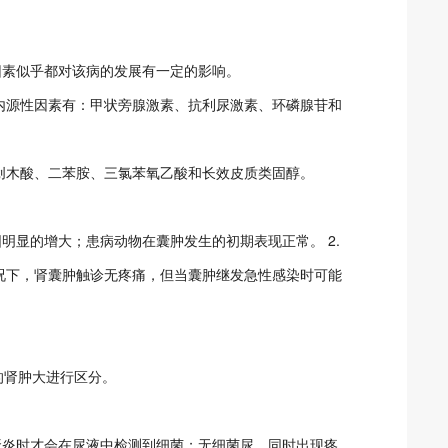
因素似乎都对该病的发展有一定的影响。
的内源性因素有：甲状旁腺激素、抗利尿激素、环磷腺苷和
愈创木酸、二苯胺、三氯苯氧乙酸和长效皮质类固醇。
明显的增大；患病动物在囊肿发生的初期表现正常。 2.
情况下，肾囊肿触诊无疼痛，但当囊肿继发急性感染时可能
的肾肿大进行区分。
肾炎时才会在尿液中检测到细菌；无细菌尿，同时出现疼