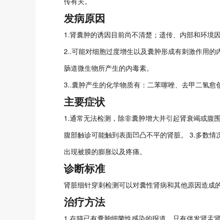
传有关。
发病原因
1.肾囊肿的诱因目前尚不清楚；遗传、内部和环境
2..可能对细胞过度增生以及囊肿形成有刺激作用
肠道微生物所产生的内毒素。
3..囊肿产生的化学物质有：二苯噻唑、去甲二氢
主要症状
1.通常无法检测，除非囊肿增大并引起肾衰竭或腹围
腹部触诊可能触到表面凹凸不平的肾脏。 3.多数
出现被膜的膨胀以及疼痛。
诊断标准
肾脏细针穿刺检测可以对囊性肾病和其他原因造成
治疗方法
1.在猫已有囊肿细菌性感染的报道。只有伴发肾盂