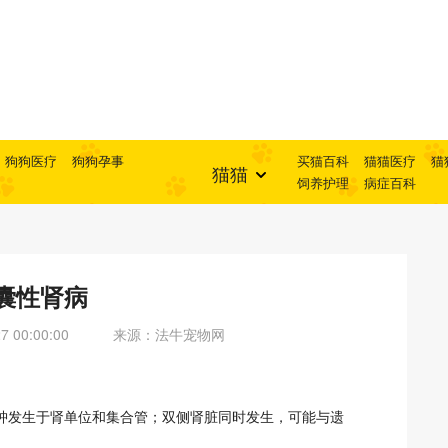
狗狗医疗
狗狗孕事
买猫百科
猫猫医疗
猫
猫猫
饲养护理
病症百科
囊性肾病
 00:00:00
来源：法牛宠物网
肿发生于肾单位和集合管；双侧肾脏同时发生，可能与遗