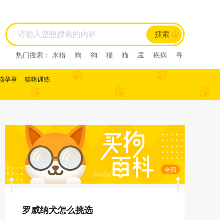
搜索
热门搜索：
水猎
狗
狗
猫
猫
孟
疾病
寻
回犬
尼亚
尼亚
尼亚
西尼亚
西尼亚
阿比
西尼
阿比西尼
水猎
孟
寻回犬
龙猫
肺炎
猫孕事
猫咪训练
缅甸猫
缅甸猫
曼基康猫
曼基康猫
孟加拉豹
猫
孟加拉猫
孟加
马恩岛猫
马恩岛猫
美国
刚毛猫
美国刚毛猫
曼
曼
曼
美国短毛猫
美国短毛猫
欧
欧
斯
斯
薮猫
热带草原
猫
热带草原猫
索马里猫
索马里猫
塞尔凯
塞尔凯
土耳
土耳
雪鞋猫
雪鞋猫
英国长
毛猫
英国长毛猫
英国短毛猫
英国短毛猫
中华
田园猫
土猫
狸花猫
狸花猫
中国
中国
田
园猫
重点色短毛猫
重点色短毛猫
中国
斯
全部
法斗
拉屎
乱拉屎
加菲
布偶
布偶
加菲
猫咪怀孕
脓皮症
萨摩耶
萨摩耶
比熊
比
熊
高加索
高加索
罗威纳犬怎么挑选