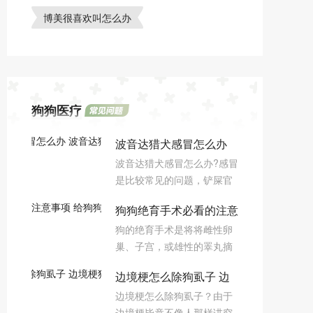
博美很喜欢叫怎么办
狗狗医疗
波音达猎犬感冒怎么办
波音达猎犬感冒怎么办?感冒
波音达猎犬感冒治疗方法
是比较常见的问题，铲屎官
只要稍微不注意就会容易感
狗狗绝育手术必看的注意
冒，那么下面小编为大家分
狗的绝育手术是将将雌性卵
享波音达猎犬感冒治疗方
事项 给狗狗做绝育你要
巢、子宫，或雄性的睪丸摘
法。
了解的内容
除，使之无法再行生殖的措
边境梗怎么除狗虱子 边
施。绝育手术动物医师大多
边境梗怎么除狗虱子？由于
也会建议9~10个月做绝育手
境梗狗虱子去除方法
边境梗毕竟不像人那样讲究