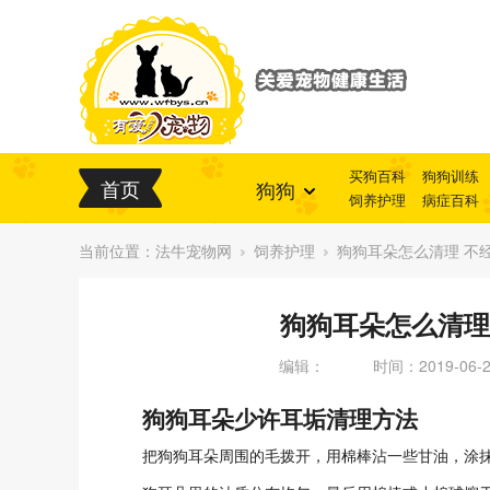
买狗百科
狗狗训练
首页
狗狗
饲养护理
病症百科
当前位置：
法牛宠物网
饲养护理
狗狗耳朵怎么清理 不
狗狗耳朵怎么清理
编辑：
时间：2019-06-22
狗狗耳朵少许耳垢清理方法
把狗狗耳朵周围的毛拨开，用棉棒沾一些甘油，涂