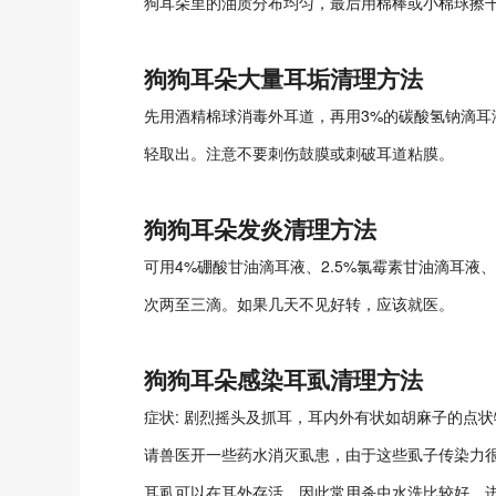
狗耳朵里的油质分布均匀，最后用棉棒或小棉球擦
狗狗耳朵大量耳垢清理方法
先用酒精棉球消毒外耳道，再用3%的碳酸氢钠滴耳
轻取出。注意不要刺伤鼓膜或刺破耳道粘膜。
狗狗耳朵发炎清理方法
可用4%硼酸甘油滴耳液、2.5%氯霉素甘油滴耳
次两至三滴。如果几天不见好转，应该就医。
狗狗耳朵感染耳虱清理方法
症状: 剧烈摇头及抓耳，耳内外有状如胡麻子的点
请兽医开一些药水消灭虱患，由于这些虱子传染力
耳虱可以在耳外存活，因此常用杀虫水洗比较好。