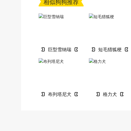
相似狗狗推荐
巨型雪纳瑞
短毛猎狐梗
布列塔尼犬
格力犬