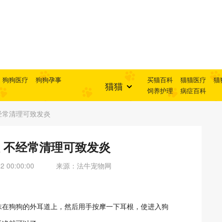
狗狗医疗
狗狗孕事
买猫百科
猫猫医疗
猫
猫猫
饲养护理
病症百科
经常清理可致发炎
 不经常清理可致发炎
 00:00:00
来源：法牛宠物网
抹在狗狗的外耳道上，然后用手按摩一下耳根，使进入狗