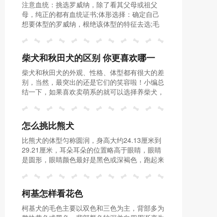
注意血统：挑选罗威纳，除了看其父母或祖父
母，纯正的都有血统证书;体形选择：确定自己
想要体型的罗威纳，根绝该体型的特征去选;毛
色选择：黑色罗威纳犬比较端庄稳重，且比较善
解人意;棕色罗威纳犬较高贵庄重，比较有个
性。
柴犬和秋田犬的区别 你更喜欢哪一
柴犬和秋田犬的外观、性格、体型都有很大的差
个？
别，当然，最突出的还是它们的笑容啦！小编总
结一下，如果喜欢卖萌系的就可以选择养柴犬，
如果喜欢呆萌系的可以养秋田犬。
怎么挑比熊犬
比熊犬的体型匀称圆润，身高大约24.13厘米到
29.21厘米，耳朵耳朵的位置略高于眼睛，眼睛
是圆形，眼睛颜色最好是黑色或深褐色，跑起来
的步伐应该是轻松有力的，背部是平直稳定的。
柯基怎样看花色
柯基犬的毛色主要以双色和三色为主，背部多为