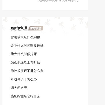
术。术前12小时要停止进
卫生，所以难免身上会生出
食，避免反胃塞住气管。
跳蚤虱子之类。这不但给边
境梗带来痛苦，也可能会把
疾病传染给人。
狗狗护理
雪纳瑞犬吃什么狗粮
金毛什么时间喂食最好
柴犬什么时候掉牙
怎么训练哈士奇听话
德牧很瘦喂不胖怎么办
泰迪鼻子干怎么办
细犬怎么养
腊肠狗能给它吃什么