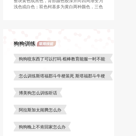
整块黄色或黑色，背部颜色较深并向四周渐变为
浅色或白色；双色柯基多为黄白两种颜色，三色
柯基多为黑黄白三种颜色；不管是二色柯基还是
三色柯基，背上的颜色只能是一种，不能有花
色。
狗狗训练
狗狗咬东西了可以打吗 棍棒教育能服一时不能
服一世
怎么训练斯塔福郡斗牛梗装死 斯塔福郡斗牛梗
装死训练心得
博美狗怎么训练听话
阿拉斯加太闹腾怎么办
狗狗晚上不肯回家怎么办