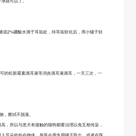
干净就可以了。
液或2%硼酸水滴于耳垢处，待耳垢软化后，用小镊子轻
液、可的松新霉素滴耳液等消炎滴耳液滴耳，一天三次，一
状物，擦拭不脱落。
很高，所以与患犬有接触的猫狗都要治理以免互相传染，
进入耳朵的外在物体，兽医会用专用镊子取出，或者在医