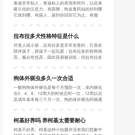
泰迪非常粘人，泰迪粘人的表现有吠叫，以此来
哪些
吸引你的注意力。有跟脚，狗皮膏药似的你到哪
它就到哪。有舔人，舔到你回应它为止。有撒
娇，会撒娇的狗子最好命。
拉布拉多犬性格特征是什么
对老人或小孩，拉布拉多是非常友善的，它喜欢
陪伴孩子，跟孩子一起玩耍；拉布拉多的智商很
高，服从性也高，因此容易被训练；但拉布拉多
非常贪吃，主人要注意控制它的饮食。
狗体外驱虫多久一次合适
一般狗狗体外驱虫是每个月预防一次，体内驱虫
在2、4、8、12周大的时候定时一次，12周以后
及成年基本每三个月一次。狗的体外驱虫药物通
常有两种:滴剂和喷剂。狗主人可以根据狗狗感
染寄生虫的实际情况选择应用。滴剂和喷剂效果
不同，视情况使用。
柯基好养吗 养柯基太需要耐心
柯基不好养。柯基这种小短腿并没有我们想象中