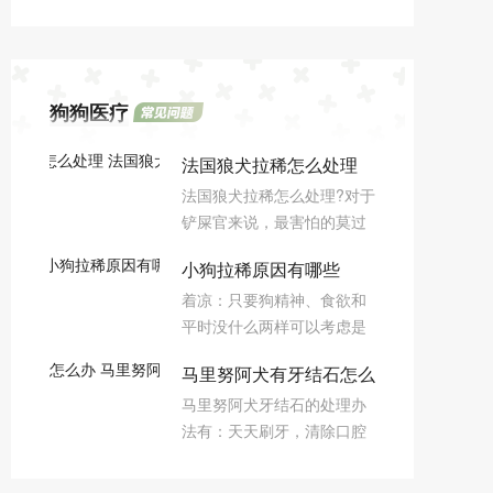
狗狗医疗
法国狼犬拉稀怎么处理
法国狼犬拉稀怎么处理?对于
法国狼犬拉肚子解决方法
铲屎官来说，最害怕的莫过
于狗狗出现便血问题，这要
小狗拉稀原因有哪些
如何是好呢?下面小编为大家
着凉：只要狗精神、食欲和
分享法国狼犬拉肚子解决方
平时没什么两样可以考虑是
法。
着凉导致拉稀的;换食物：突
马里努阿犬有牙结石怎么
然换食物或者吃罐头、单纯
马里努阿犬牙结石的处理办
肉类导致不消化引起的拉肚
办 马里努阿犬有牙结石
法有：天天刷牙，清除口腔
子;寄生虫：寄生虫引起的拉
的处理办法
牙齿污垢；使用粘性的牙部
稀，在狗狗的便便里可能会
专用药膏，去除狗狗的牙结
看到血丝，最好再化验确认