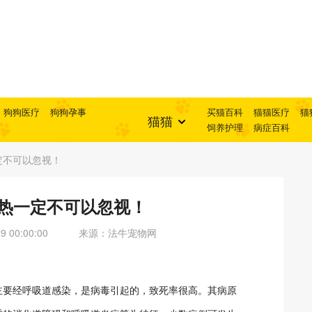
狗狗医疗
狗狗孕事
买猫百科
猫猫医疗
猫
猫猫
饲养护理
病症百科
定不可以忽视！
瘟热一定不可以忽视！
 00:00:00
来源：法牛宠物网
主要经呼吸道感染，是病毒引起的，致死率很高。其病原