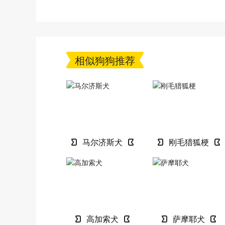
要小心了
相似狗狗推荐
马尔济斯犬
刚毛猎狐梗
高加索犬
萨摩耶犬