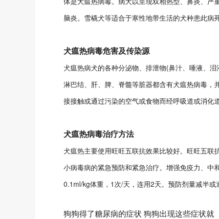
体是犬瘟热病毒。病犬以呈现双相热型、鼻炎、严
脑炎。雪橇犬等适合于寒性地带生活的犬种患此病
犬瘟热病毒危害及传染源
犬瘟热病犬的各种分泌物、排泄物(鼻汁、唾液、泪
淋巴结、肝、脾、脊髓等脏器都含有犬瘟热病毒，
接接触或通过污染的空气或食物而经呼吸道或消化
犬瘟热病毒治疗方法
犬瘟热主要使用旺旺五联抗效果比较好。旺旺五联
小病毒病的紧急预防和紧急治疗。增强免疫力、中
0.1ml/kg体重，1次/天，连用2天。预防剂量减半
狗狗得了糖尿病的症状 狗狗出现这些症状就