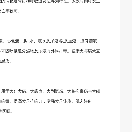
重的消化道障碍和呼吸道炎症等为特征。少数病例可发生
死亡率较高。
液、心包液、胸 水、腹水及尿液)以及血液、脑脊髓液、
并可随呼吸道分泌物及尿液向外界排毒。健康犬与病犬直
道感染。
抗用于犬狂犬病、犬瘟热、犬副流感、犬腺病毒病与犬细
和病毒。提高犬只抗病力，增强犬只体质。肌肉注射：
或遵医嘱。