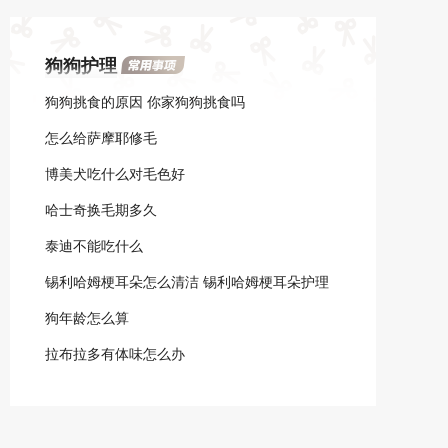
石；去宠物医院进行洗牙。
哦。
狗狗护理
狗狗挑食的原因 你家狗狗挑食吗
怎么给萨摩耶修毛
博美犬吃什么对毛色好
哈士奇换毛期多久
泰迪不能吃什么
锡利哈姆梗耳朵怎么清洁 锡利哈姆梗耳朵护理
方法
狗年龄怎么算
拉布拉多有体味怎么办