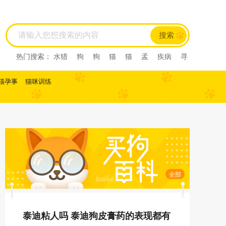
搜索
热门搜索：
水猎
狗
狗
猫
猫
孟
疾病
寻
回犬
尼亚
尼亚
尼亚
西尼亚
西尼亚
阿比
西尼
阿比西尼
水猎
孟
寻回犬
龙猫
肺炎
猫孕事
猫咪训练
缅甸猫
缅甸猫
曼基康猫
曼基康猫
孟加拉豹
猫
孟加拉猫
孟加
马恩岛猫
马恩岛猫
美国
刚毛猫
美国刚毛猫
曼
曼
曼
美国短毛猫
美国短毛猫
欧
欧
斯
斯
薮猫
热带草原
猫
热带草原猫
索马里猫
索马里猫
塞尔凯
塞尔凯
土耳
土耳
雪鞋猫
雪鞋猫
英国长
毛猫
英国长毛猫
英国短毛猫
英国短毛猫
中华
田园猫
土猫
狸花猫
狸花猫
中国
中国
田
园猫
重点色短毛猫
重点色短毛猫
中国
斯
全部
法斗
拉屎
乱拉屎
加菲
布偶
布偶
加菲
猫咪怀孕
脓皮症
萨摩耶
萨摩耶
比熊
比
熊
高加索
高加索
泰迪粘人吗 泰迪狗皮膏药的表现都有