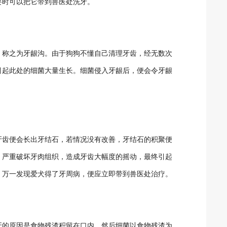
要时可以把它带到兽医处洗牙。
，称之为牙龈沟。由于狗狗不懂自己清理牙齿，经无数次
引起此处的细菌大量生长。细菌侵入牙龈后，便会令牙龈
牙齿便会长出牙结石，若情况没有改善，牙结石的积聚便
，严重破坏牙肉组织，造成牙齿大幅度的摇动，最终引起
，万一发现爱犬得了牙周病，便应立即带到兽医处治疗。
牙的原因是食物残渣积留在口内，然后细菌以食物残渣为