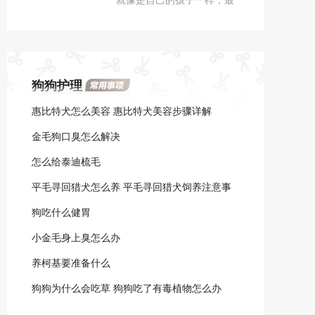
大。
担心的就是它的健康问题，
一旦狗狗感冒主人也跟着着
急，那么狗狗感冒应该如何
治疗呢？怎么针对用药？
狗狗护理
惠比特犬怎么美容 惠比特犬美容步骤详解
金毛狗口臭怎么解决
怎么给泰迪梳毛
平毛寻回猎犬怎么养 平毛寻回猎犬饲养注意事
项
狗吃什么健胃
小金毛身上臭怎么办
养柯基要准备什么
狗狗为什么会吃草 狗狗吃了有毒植物怎么办