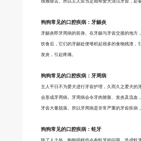
很难除去。所以主人应当定期帮爱犬清洁牙齿，必
狗狗常见的口腔疾病：牙龈炎
牙龈炎即牙周病的前身。在牙龈与牙齿交接的地方
饮食后，它们的牙龈处便堆积起很多的食物残渣，
发炎，引起疼痛。
狗狗常见的口腔疾病：牙周病
主人平日不为爱犬进行牙齿护理，久而久之爱犬的
会形成牙周病。牙周病会令牙肉脓胀、发炎及流血
牙齿大量脱落。所以牙周病是非常严重的牙齿疾病
狗狗常见的口腔疾病：蛀牙
除了人之外，狗狗同样也会有蛀牙的问题。造成蛀