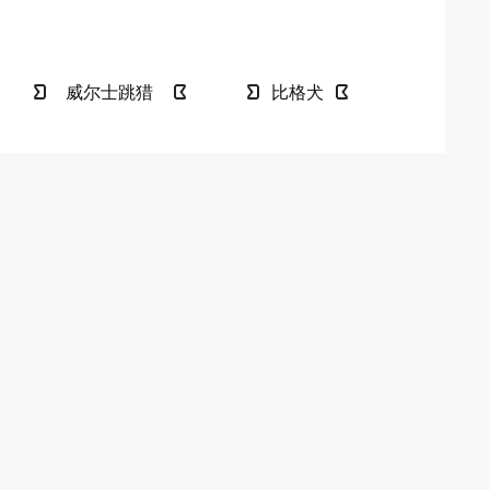
威尔士跳猎
比格犬
犬