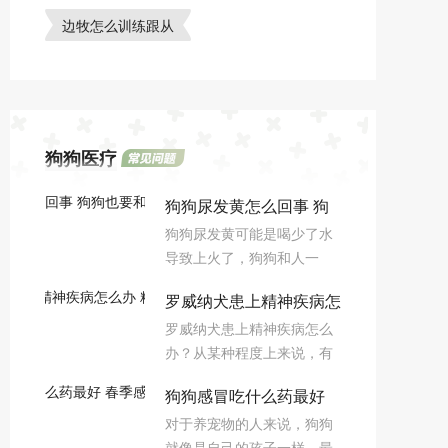
边牧怎么训练跟从
狗狗医疗
狗狗尿发黄怎么回事 狗
狗狗尿发黄可能是喝少了水
狗也要和人类一样多喝水
导致上火了，狗狗和人一
哦
样，着急忙慌的也会上火
罗威纳犬患上精神疾病怎
的；另外因为狗狗尿液中含
罗威纳犬患上精神疾病怎么
有的尿色素也是会导致狗狗
么办 精神疾病治疗办法
办？从某种程度上来说，有
尿液发黄的。
时候精神类疾病比身体上的
狗狗感冒吃什么药最好
疾病要来的更可怕，对于狗
对于养宠物的人来说，狗狗
狗的身体产生的危害可能更
春季感冒频发如何治疗
就像是自己的孩子一样，最