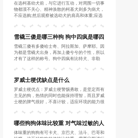
在选柯基幼犬前，与它进行互动，对周围一切事
物都漠不关心、精神涣散的柯基犬则多为病犬，
不应选购;然后观察被选幼犬的肩高和体重;应选
动作敏捷，精力充沛，躯体健壮灵活，体态小
巧，站立时姿表优雅的柯基犬。
雪橇三傻是哪三种狗 狗中四疯是哪四
雪橇三傻有多傻哈士奇、阿拉斯加、萨摩耶。因
疯
为都是雪橇犬出身，再加上傻兮兮的个性，所以
才有了这样的称号。狗中四疯有比特犬、非勒
犬、土佐犬和杜高犬。因为它们强悍凶猛，战斗
力极强，一般人难以驾驭。
罗威士梗优缺点是什么
罗威士梗优点：罗威士梗警惕勇敢，是坚定而有
主见的狗，热情的同时也能保持理智，而且罗威
士梗的脾气很好，不喜计较，适应环境的能力很
强；罗威士梗缺点：但它不是特别聪明的狗狗，
训练时花的时间多，蛮横且力气大，对其它狗有
攻击性。
哪些狗狗体味比较重 对气味过敏的人
体味重的狗狗有可卡犬、京巴犬、法斗、巴哥和
不要养