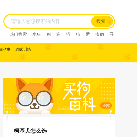
搜索
热门搜索：
水猎
狗
狗
猫
猫
孟
疾病
寻
回犬
尼亚
尼亚
尼亚
西尼亚
西尼亚
阿比
西尼
阿比西尼
水猎
孟
寻回犬
龙猫
肺炎
猫孕事
猫咪训练
缅甸猫
缅甸猫
曼基康猫
曼基康猫
孟加拉豹
猫
孟加拉猫
孟加
马恩岛猫
马恩岛猫
美国
刚毛猫
美国刚毛猫
曼
曼
曼
美国短毛猫
美国短毛猫
欧
欧
斯
斯
薮猫
热带草原
猫
热带草原猫
索马里猫
索马里猫
塞尔凯
塞尔凯
土耳
土耳
雪鞋猫
雪鞋猫
英国长
毛猫
英国长毛猫
英国短毛猫
英国短毛猫
中华
田园猫
土猫
狸花猫
狸花猫
中国
中国
田
园猫
重点色短毛猫
重点色短毛猫
中国
斯
全部
法斗
拉屎
乱拉屎
加菲
布偶
布偶
加菲
猫咪怀孕
脓皮症
萨摩耶
萨摩耶
比熊
比
熊
高加索
高加索
柯基犬怎么选