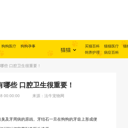
狗狗医疗
狗狗孕事
买猫百科
猫猫医疗
猫
猫猫
饲养护理
病症百科
哪些 口腔卫生很重要！
有哪些 口腔卫生很重要！
 00:00:00
来源：法牛宠物网
口臭及牙周病的原凶。牙结石一旦在狗狗的牙齿上形成便