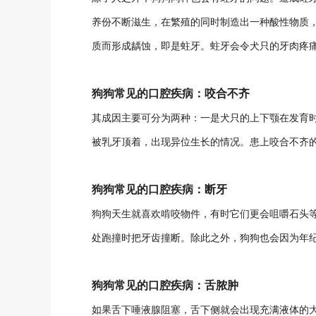
养份不断滋生，在繁殖的同时制造出一种酸性物质
质而形成龋蚀，即是蛀牙。蛀牙会令犬只的牙肉疼
狗狗常见的口腔疾病：咬合不齐
其成因主要可分为两种：一是犬只的上下颚在发育
被乳牙顶着，出现异位生长的情况。患上咬合不齐
狗狗常见的口腔疾病：断牙
狗狗天生就喜欢啃咬物件，有时它们更会咀嚼石头
处跑撞时把牙齿撞断。除此之外，狗狗也会因为年
狗狗常见的口腔疾病：舌脓肿
如果舌下唾液腺阻塞，舌下侧就会出现充满液体的