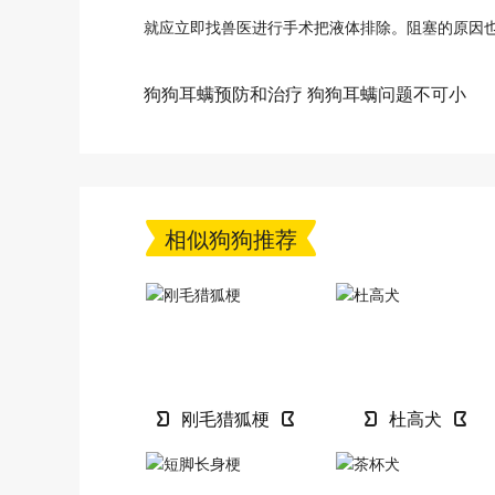
就应立即找兽医进行手术把液体排除。阻塞的原因
狗狗耳螨预防和治疗 狗狗耳螨问题不可小
觑！
相似狗狗推荐
刚毛猎狐梗
杜高犬