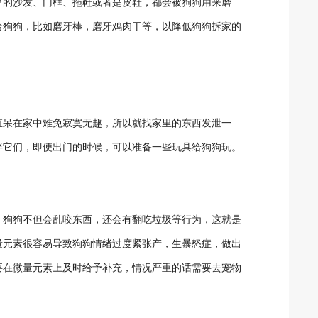
里的沙发、门框、拖鞋或者是皮鞋，都会被狗狗用来磨
给狗狗，比如磨牙棒，磨牙鸡肉干等，以降低狗狗拆家的
直呆在家中难免寂寞无趣，所以就找家里的东西发泄一
伴它们，即便出门的时候，可以准备一些玩具给狗狗玩。
，狗狗不但会乱咬东西，还会有翻吃垃圾等行为，这就是
量元素很容易导致狗狗情绪过度紧张产，生暴怒症，做出
要在微量元素上及时给予补充，情况严重的话需要去宠物