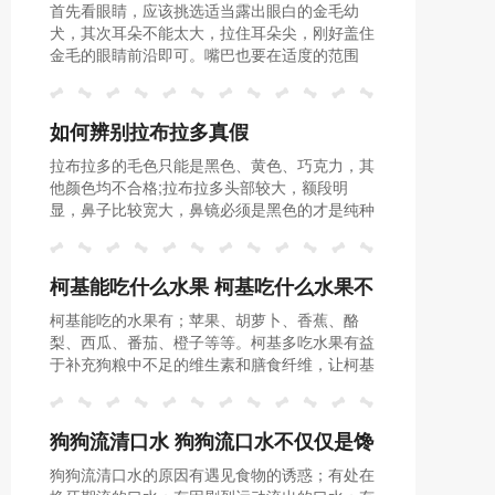
首先看眼睛，应该挑选适当露出眼白的金毛幼
犬，其次耳朵不能太大，拉住耳朵尖，刚好盖住
金毛的眼睛前沿即可。嘴巴也要在适度的范围
内，嘴巴越宽，用手握着越有力，这样的纯度越
高。
如何辨别拉布拉多真假
拉布拉多的毛色只能是黑色、黄色、巧克力，其
他颜色均不合格;拉布拉多头部较大，额段明
显，鼻子比较宽大，鼻镜必须是黑色的才是纯种
犬;纯种拉布拉多的尾巴又粗又直，不能卷曲在
背后。
柯基能吃什么水果 柯基吃什么水果不
柯基能吃的水果有；苹果、胡萝卜、香蕉、酪
会有事
梨、西瓜、番茄、橙子等等。柯基多吃水果有益
于补充狗粮中不足的维生素和膳食纤维，让柯基
更健康。
狗狗流清口水 狗狗流口水不仅仅是馋
狗狗流清口水的原因有遇见食物的诱惑；有处在