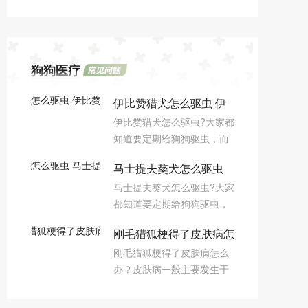
狗狗医疗
伊比赞猎犬怎么驱虫 伊
伊比赞猎犬怎么驱虫?大家都
比赞猎犬驱虫方法
知道要定期给狗狗驱虫，而
驱虫一般分为体内驱虫和体
马士提夫獒犬怎么驱虫
外驱虫，那么下面小编为大
马士提夫獒犬怎么驱虫?大家
家分享伊比赞猎犬驱虫方
马士提夫獒犬驱虫方法
都知道要定期给狗狗驱虫，
法。
而驱虫一般分为体内驱虫和
刚毛猎狐梗得了皮肤病怎
体外驱虫，那么下面小编为
刚毛猎狐梗得了皮肤病怎么
大家分享马士提夫獒犬驱虫
么办
办？皮肤病一般主要发生于
方法。
刚毛猎狐梗的头部，有时也
起始于前胸、腹下、腋窝，