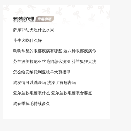
大腿内侧和尾根，然后蔓延
至全身。
狗狗护理
萨摩耶幼犬吃什么水果
斗牛犬吃什么好
狗狗常见的眼部疾病有哪些 这八种眼部疾病你
了解吗
芬兰波美拉尼亚丝毛狗怎么洗澡 芬兰狐狸犬洗
澡流程
怎么给安纳托利亚牧羊犬剪指甲
狗发情可以洗澡吗 洗澡了有危害吗
爱尔兰软毛梗喂什么 爱尔兰软毛梗喂食要点
狗春季掉毛持续多久