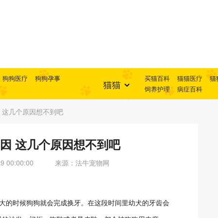
狗狗医疗
狗狗孕事
买猫百科
猫猫医疗
猫
猫猫
饲养护理
病症百科
 这几个原因想不到吧
因 这几个原因想不到吧
 00:00:00
来源：法牛宠物网
月大的时候狗狗就会完成换牙。在这段时间里幼犬的牙齿会