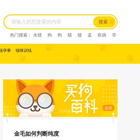
搜索
热门搜索：
水猎
狗
狗
猫
猫
孟
疾病
寻
回犬
尼亚
尼亚
尼亚
西尼亚
西尼亚
阿比
西尼
阿比西尼
水猎
孟
寻回犬
龙猫
肺炎
猫孕事
猫咪训练
缅甸猫
缅甸猫
曼基康猫
曼基康猫
孟加拉豹
猫
孟加拉猫
孟加
马恩岛猫
马恩岛猫
美国
刚毛猫
美国刚毛猫
曼
曼
曼
美国短毛猫
美国短毛猫
欧
欧
斯
斯
薮猫
热带草原
猫
热带草原猫
索马里猫
索马里猫
塞尔凯
塞尔凯
土耳
土耳
雪鞋猫
雪鞋猫
英国长
毛猫
英国长毛猫
英国短毛猫
英国短毛猫
中华
田园猫
土猫
狸花猫
狸花猫
中国
中国
田
园猫
重点色短毛猫
重点色短毛猫
中国
斯
全部
法斗
拉屎
乱拉屎
加菲
布偶
布偶
加菲
猫咪怀孕
脓皮症
萨摩耶
萨摩耶
比熊
比
熊
高加索
高加索
金毛如何判断纯度