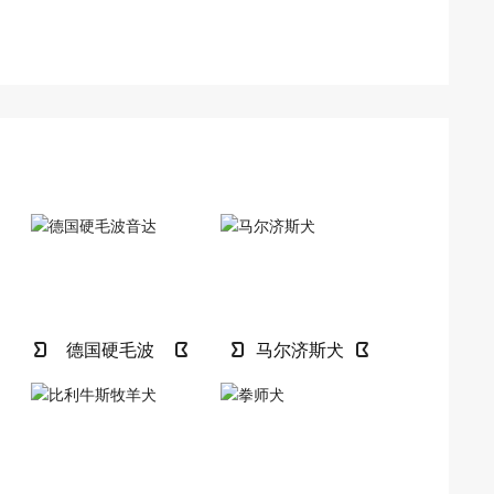
德国硬毛波
马尔济斯犬
音达