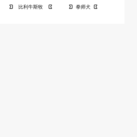
比利牛斯牧
拳师犬
羊犬