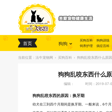
买狗百科
狗狗训练
首页
狗狗
饲养护理
病症百科
当前位置：
法牛宠物网
买狗百科
狗狗乱咬东西什么原因
狗狗乱咬东西什么原
编辑：
时间：2019-07-09
狗狗乱咬东西的原因：换牙期
幼犬在三到四个月期间是换牙期。一般来说，6个