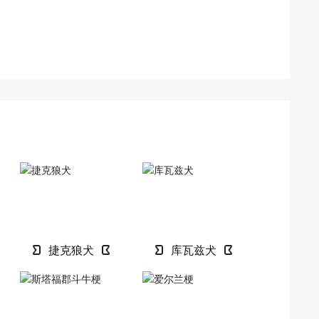
捷克狼犬
库瓦兹犬