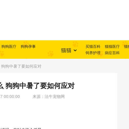
狗狗医疗
狗狗孕事
买猫百科
猫猫医疗
猫
猫猫
饲养护理
病症百科
 狗狗中暑了要如何应对
么 狗狗中暑了要如何应对
 00:00:00
来源：法牛宠物网