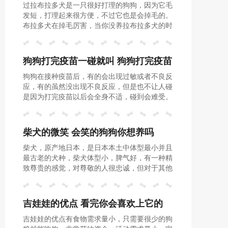
过拉布拉多犬是一只很好打理的狗狗，因为它毛
多掉毛怎么办
发短，打理起来很方便，不过它也是会掉毛的。
布拉多犬在掉毛厉害，当你没养拉布拉多犬的时
候，可能用的是扫把来打扫房子的，一旦养了拉
布拉多犬之后，你就会换成吸尘器了。
狗狗打完疫苗一碰就叫 狗狗打完疫苗
狗狗在接种疫苗后，有的会出现过敏或者不良反
有什么讲究
应，有的虽然没出现不良反应，但是也不让人碰
是因为打完疫苗以后会全身不适，碰到会难受。
柴犬的微笑 会笑的狗狗你想养吗
柴犬，原产地日本，是日本本土中体型最小并且
最古老的犬种，柴犬体型小，脾气好，有一种精
致尊贵的感觉，对尊敬的人很忠诚，但对于其他
犬有时有攻击性，但它一般会听从主人的指挥。
吉娃娃的优点 看完你会喜欢上它的
吉娃娃的优点有食物需求量小，只需要很少的狗