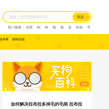
搜索
热门搜索：
水猎
狗
狗
猫
猫
孟
疾病
寻
回犬
尼亚
尼亚
尼亚
西尼亚
西尼亚
阿比
西尼
阿比西尼
水猎
孟
寻回犬
龙猫
肺炎
猫孕事
猫咪训练
缅甸猫
缅甸猫
曼基康猫
曼基康猫
孟加拉豹
猫
孟加拉猫
孟加
马恩岛猫
马恩岛猫
美国
刚毛猫
美国刚毛猫
曼
曼
曼
美国短毛猫
美国短毛猫
欧
欧
斯
斯
薮猫
热带草原
猫
热带草原猫
索马里猫
索马里猫
塞尔凯
塞尔凯
土耳
土耳
雪鞋猫
雪鞋猫
英国长
毛猫
英国长毛猫
英国短毛猫
英国短毛猫
中华
田园猫
土猫
狸花猫
狸花猫
中国
中国
田
园猫
重点色短毛猫
重点色短毛猫
中国
斯
全部
法斗
拉屎
乱拉屎
加菲
布偶
布偶
加菲
猫咪怀孕
脓皮症
萨摩耶
萨摩耶
比熊
比
熊
高加索
高加索
如何解决拉布拉多掉毛的毛病 拉布拉