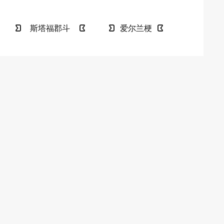
斯塔福郡斗
爱尔兰梗
牛梗