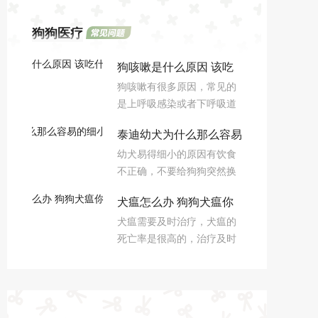
狗狗医疗
狗咳嗽是什么原因 该吃
狗咳嗽有很多原因，常见的
什么药好得快
是上呼吸感染或者下呼吸道
感染，其他原因可能是异
泰迪幼犬为什么那么容易
物、肿瘤等；可以通过咳嗽
幼犬易得细小的原因有饮食
的声音判断狗狗的情况，狗
的细小 这些方面要注意
不正确，不要给狗狗突然换
狗咳嗽要对阵治疗。
狗粮和喂食牛奶；不适应周
犬瘟怎么办 狗狗犬瘟你
围的环境，幼犬被外界环境
犬瘟需要及时治疗，犬瘟的
刺激到；刚到家就洗澡，非
怎么解决
死亡率是很高的，治疗及时
常容易感冒；疫苗注射不完
可以是可以康复的，如果狗
全，无法达到免疫的效果。
狗原意吃可以喂营养、容易
消化的食物，犬瘟容易引起
反复发烧，体温在38-39度