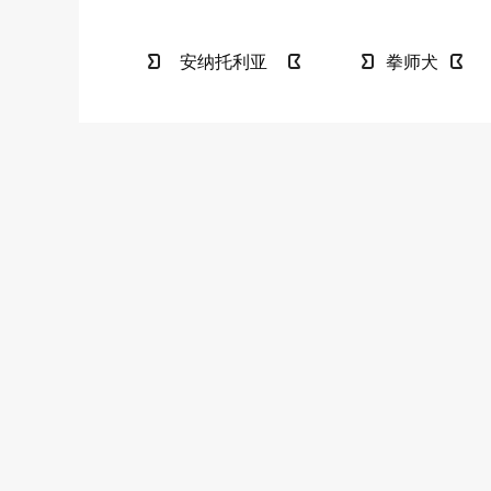
安纳托利亚
拳师犬
牧羊犬