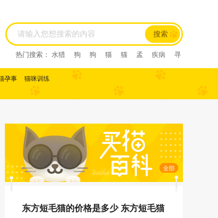
搜索
热门搜索：
水猎
狗
狗
猫
猫
孟
疾病
寻
回犬
尼亚
尼亚
尼亚
西尼亚
西尼亚
阿比
西尼
阿比西尼
水猎
孟
寻回犬
龙猫
肺炎
猫孕事
猫咪训练
缅甸猫
缅甸猫
曼基康猫
曼基康猫
孟加拉豹
猫
孟加拉猫
孟加
马恩岛猫
马恩岛猫
美国
刚毛猫
美国刚毛猫
曼
曼
曼
美国短毛猫
美国短毛猫
欧
欧
斯
斯
薮猫
热带草原
猫
热带草原猫
索马里猫
索马里猫
塞尔凯
塞尔凯
土耳
土耳
雪鞋猫
雪鞋猫
英国长
毛猫
英国长毛猫
英国短毛猫
英国短毛猫
中华
田园猫
土猫
狸花猫
狸花猫
中国
中国
田
园猫
重点色短毛猫
重点色短毛猫
中国
斯
全部
法斗
拉屎
乱拉屎
加菲
布偶
布偶
加菲
猫咪怀孕
脓皮症
萨摩耶
萨摩耶
比熊
比
熊
高加索
高加索
东方短毛猫的价格是多少 东方短毛猫