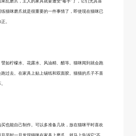
果乱磨爪，主人的家具就要遭受“毒手”了，它们尤其喜
训练猫咪磨爪就是很重要的一件事情了，即使现在猫咪已
修正。
，譬如柠檬水、花露水、风油精、醋等。猫咪闻到就会跑
会跑过去。在家具上贴上锡纸和双面胶。猫猫的爪子不喜
坏。
购买也能自己制作。可以多准备几块，放在猫咪平时喜欢
且平时一旦发现猫咪在家具上磨爪，就马上告诉它“不