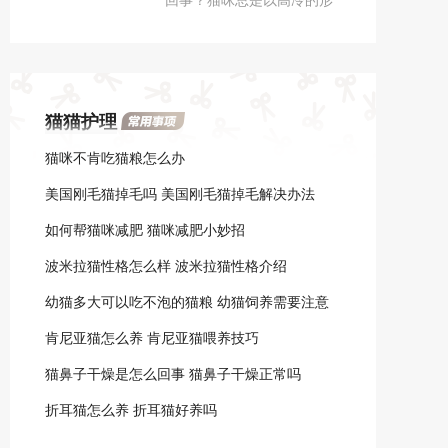
皮肤病。
绍
象出现，但是某是一天，它
们忽然就变成了“林妹妹”，
总是不停的流眼泪，这是怎
么回事。
猫猫护理
猫咪不肯吃猫粮怎么办
美国刚毛猫掉毛吗 美国刚毛猫掉毛解决办法
如何帮猫咪减肥 猫咪减肥小妙招
波米拉猫性格怎么样 波米拉猫性格介绍
幼猫多大可以吃不泡的猫粮 幼猫饲养需要注意
哪些
肯尼亚猫怎么养 肯尼亚猫喂养技巧
猫鼻子干燥是怎么回事 猫鼻子干燥正常吗
折耳猫怎么养 折耳猫好养吗