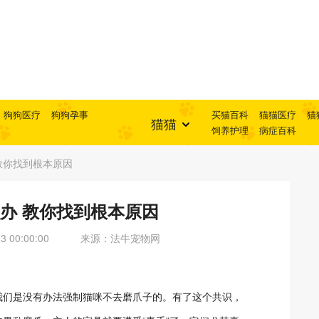
狗狗医疗
狗狗孕事
买猫百科
猫猫医疗
猫
猫猫
饲养护理
病症百科
教你找到根本原因
办 教你找到根本原因
 00:00:00
来源：法牛宠物网
我们是没有办法强制猫咪不去磨爪子的。有了这个共识，