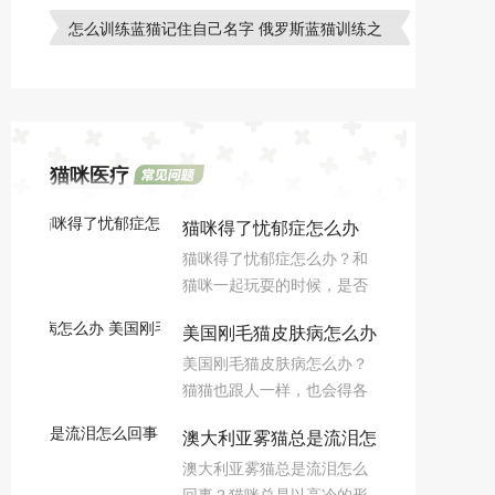
怎么训练蓝猫记住自己名字 俄罗斯蓝猫训练之
记名字
猫咪医疗
猫咪得了忧郁症怎么办
猫咪得了忧郁症怎么办？和
猫咪一起玩耍的时候，是否
觉得猫咪不怎么爱动了，猫
美国刚毛猫皮肤病怎么办
粮也没有吃多少，这时候铲
美国刚毛猫皮肤病怎么办？
屎官们就要注意自家主子是
美国刚毛猫皮肤病治疗方
猫猫也跟人一样，也会得各
不是生病啦！
法
种疾病，但是由于它们身上
澳大利亚雾猫总是流泪怎
有厚厚的毛发，不怎么怕
澳大利亚雾猫总是流泪怎么
冷，不过它们更容易得的是
么回事 猫咪流泪原因介
回事？猫咪总是以高冷的形