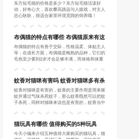
东方短毛猫的价格是多少？东方短毛猫活泼好
价钱
动，好奇心大，喜欢攀高跳远与人嬉戏，对主人
忠心耿耿，很适合家里环境宽阔的饲养哦！
布偶猫的特点有哪些 布偶猫原来有这
布偶猫的特点有善于交际，性格温柔、体贴主人
么多有趣的地方
等；在成长方面，布偶猫是晚熟的品种，它们的
毛色至少要到2岁才会足够丰满，而体格和体重
则要至少4岁才能发育完。
蚊香对猫咪有害吗 蚊香对猫咪多有杀
蚊香对猫咪是有害的，蚊香的主要作用是用来驱
伤力你知道吗？
蚊并通过气味杀死蚊子，那么蚊香既然可以把蚊
子杀死，同样对猫咪来说也是有害的，蚊香当中
所带的菊脂在猫咪体内中长期停留，会影响猫咪
的神经系统，会导致猫咪死亡。
猫玩具有哪些 值得购买的5种玩具
今天小编来介绍五种值得大家购买的猫玩具，猫