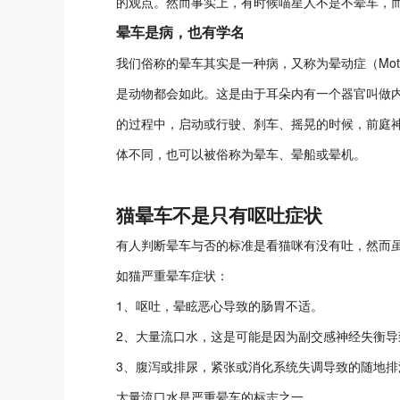
的观点。然而事实上，有时候喵星人不是不晕车，
晕车是病，也有学名
我们俗称的晕车其实是一种病，又称为晕动症（Motio
是动物都会如此。这是由于耳朵内有一个器官叫做
的过程中，启动或行驶、刹车、摇晃的时候，前庭
体不同，也可以被俗称为晕车、晕船或晕机。
猫晕车不是只有呕吐症状
有人判断晕车与否的标准是看猫咪有没有吐，然而
如猫严重晕车症状：
1、呕吐，晕眩恶心导致的肠胃不适。
2、大量流口水，这是可能是因为副交感神经失衡导
3、腹泻或排尿，紧张或消化系统失调导致的随地排
大量流口水是严重晕车的标志之一。