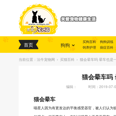
买狗百科
狗狗训练
首页
狗狗
饲养护理
病症百科
当前位置：
法牛宠物网
买猫百科
猫会晕车吗 晕车也是
猫会晕车吗
编辑：
时间：2019-07-03
猫会晕车
喵星人因为有更发达的平衡感受器官，被人们认为