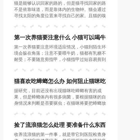
猫是能够认识回家的路的，但是猫寻找回家的路
找到回家的路吗
不是依靠味道，而是靠体内的生物钟。猫会通过
寻找太阳的角度位置来寻找自己的家。且猫的嗅
觉比狗更灵敏，在不远的距离它也能够依靠嗅觉
寻找到自己的家在何处。
第一次养猫要注意什么 小猫可以喝牛
第一次养猫要注意环境适应情况，小猫到陌生环
奶吗
境会躲在角落；注意不要喂牛奶，猫都有乳糖不
耐受；不要随意剪指甲，小猫指甲过短容易剪到
血线；养猫要注射疫苗，预防疾病；养猫不要用
手逗弄，小猫易养成坏习惯；养猫不能喂人类的
食物，猫不能摄入盐和调料。
猫喜欢吃蟑螂怎么办 如何阻止猫咪吃
据研究，目前还没有出现猫咪吃蟑螂有害的成
蟑螂
果，但是蟑螂体内有很多病菌，要根据猫咪的自
身情况来判断是否要驱虫；在猫咪将要把蟑螂放
进嘴里之前，一定要及时制止它，可以适当惩罚
它，让它明白吃蟑螂有害。
捡了流浪猫怎么处理 要准备什么东西
收养流浪猫的第一件事，就是带它到医院检查身