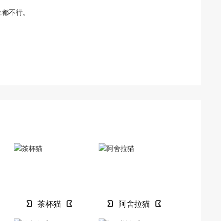
上都不行。
茶杯猫
阿舍拉猫