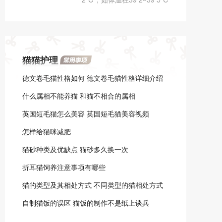
用的东西产生了特别的癖
为微热，40 5℃以上为高
好，所以猫咪如果有异食
热。猫咪的体温是比正常人
癖，一定要注意及时纠正过
要高的，一般来说猫耳朵发
来，不然会对猫咪的身体有
热是一种正常现象。如果猫
害。
猫猫护理
咪耳朵发热发烫，同时鼻子
却干燥较热，那么就要引起
德文卷毛猫性格如何 德文卷毛猫性格详细介绍
注意了。
什么属相不能养猫 和猫不相合的属相
英国短毛猫怎么美容 英国短毛猫美容视频
怎样给猫咪减肥
猫砂种类及优缺点 猫砂多久换一次
折耳猫饲养注意事项有哪些
猫的类型及其相处方式 不同类型的猫相处方式
也不一样
自制猫饭的误区 猫饭的制作不是纸上谈兵