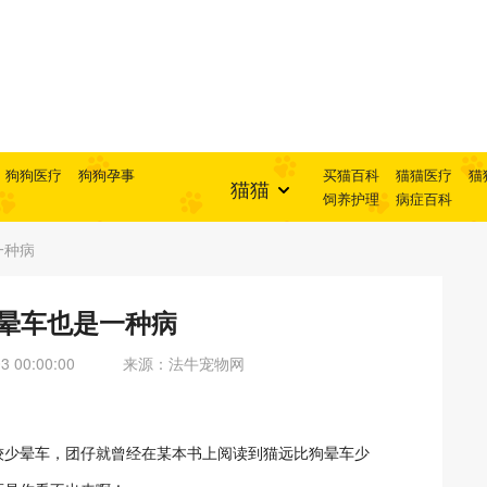
狗狗医疗
狗狗孕事
买猫百科
猫猫医疗
猫
猫猫
饲养护理
病症百科
一种病
 晕车也是一种病
 00:00:00
来源：法牛宠物网
较少晕车，团仔就曾经在某本书上阅读到猫远比狗晕车少