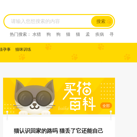
搜索
热门搜索：
水猎
狗
狗
猫
猫
孟
疾病
寻
回犬
尼亚
尼亚
尼亚
西尼亚
西尼亚
阿比
西尼
阿比西尼
水猎
孟
寻回犬
龙猫
肺炎
猫孕事
猫咪训练
缅甸猫
缅甸猫
曼基康猫
曼基康猫
孟加拉豹
猫
孟加拉猫
孟加
马恩岛猫
马恩岛猫
美国
刚毛猫
美国刚毛猫
曼
曼
曼
美国短毛猫
美国短毛猫
欧
欧
斯
斯
薮猫
热带草原
猫
热带草原猫
索马里猫
索马里猫
塞尔凯
塞尔凯
土耳
土耳
雪鞋猫
雪鞋猫
英国长
毛猫
英国长毛猫
英国短毛猫
英国短毛猫
中华
田园猫
土猫
狸花猫
狸花猫
中国
中国
田
园猫
重点色短毛猫
重点色短毛猫
中国
斯
全部
法斗
拉屎
乱拉屎
加菲
布偶
布偶
加菲
猫咪怀孕
脓皮症
萨摩耶
萨摩耶
比熊
比
熊
高加索
高加索
猫认识回家的路吗 猫丢了它还能自己