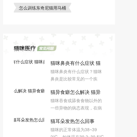
怎么训练东奇尼猫用马桶
猫咪医疗
猫咪鼻炎有什么症状 猫
猫咪鼻炎有什么症状？猫咪
咪鼻炎症状介绍
鼻炎是比较常见的一个疾
病，但是对于很多新手铲屎
猫异食癖怎么解决 猫异
官来说，对猫咪鼻炎的症状
猫咪吞食或舔食食物以外的
还不是非常的了解，所以今
食癖是缺什么吗？
一些异物的病态表现，在病
天小编来给大家介绍下。
理上也算是一种常见的营养
猫耳朵发热怎么回事
代谢病。这种异常的病态行
猫咪的正常体温为38~39
为是指猫咪对于某些不应食
2℃，如体温在39 2~39 5℃