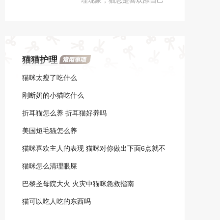
人的。
的毛，猫在成年后就会出现
吐毛球的现象，如果毛球太
大无法排出会导致猫咪呕
吐、食欲不振等情况。
猫猫护理
猫咪太瘦了吃什么
刚断奶的小猫吃什么
折耳猫怎么养 折耳猫好养吗
美国短毛猫怎么养
猫咪喜欢主人的表现 猫咪对你做出下面6点就不
要离开它了！
猫咪怎么清理眼屎
巴黎圣母院大火 火灾中猫咪急救指南
猫可以吃人吃的东西吗