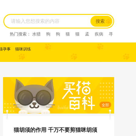
搜索
热门搜索：
水猎
狗
狗
猫
猫
孟
疾病
寻
回犬
尼亚
尼亚
尼亚
西尼亚
西尼亚
阿比
西尼
阿比西尼
水猎
孟
寻回犬
龙猫
肺炎
猫孕事
猫咪训练
缅甸猫
缅甸猫
曼基康猫
曼基康猫
孟加拉豹
猫
孟加拉猫
孟加
马恩岛猫
马恩岛猫
美国
刚毛猫
美国刚毛猫
曼
曼
曼
美国短毛猫
美国短毛猫
欧
欧
斯
斯
薮猫
热带草原
猫
热带草原猫
索马里猫
索马里猫
塞尔凯
塞尔凯
土耳
土耳
雪鞋猫
雪鞋猫
英国长
毛猫
英国长毛猫
英国短毛猫
英国短毛猫
中华
田园猫
土猫
狸花猫
狸花猫
中国
中国
田
园猫
重点色短毛猫
重点色短毛猫
中国
斯
全部
法斗
拉屎
乱拉屎
加菲
布偶
布偶
加菲
猫咪怀孕
脓皮症
萨摩耶
萨摩耶
比熊
比
熊
高加索
高加索
猫胡须的作用 千万不要剪猫咪胡须