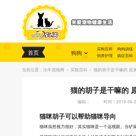
买狗百科
狗狗训练
首页
狗狗
饲养护理
病症百科
当前位置：
法牛宠物网
买猫百科
猫的胡子是干嘛的 原
猫的胡子是干嘛的 
编辑：
时间：2019-06-28
猫咪胡子可以帮助猫咪导向
猫咪虽然视力很好，其实猫咪是一个远视眼。当铲