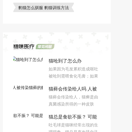
豹猫怎么驯服 豹猫训练方法
猫咪医疗
猫呛到了怎么办
如果因为毛发累积造成呕吐
被呛到需喂食化毛膏；如果
猫咪吃的东西比较干，喝水
猫藓会传染给人吗 人被
的时候比较急则很容易被呛
猫藓会传染给人，猫癣是由
到，或者饿的时间比较久，
传染猫藓的解决办法必须
真菌感染所得的一种皮肤
突然快速进食也是很容易刺
知道的！
病，随着病的演变，成为有
激食道导致呛到则需要帮助
猫总是食欲不振？ 可能
刺激性的干燥圆形斑疹，通
猫顺气。
吐毛球是猫咪经常出现的生
过接触传染，是可以传染给
是毛球在作怪
理现象，猫总是喜欢舔自己