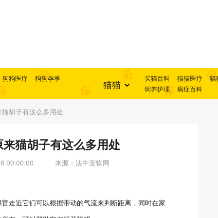
狗狗医疗
狗狗孕事
买猫百科
猫猫医疗
猫
猫猫
饲养护理
病症百科
来猫胡子有这么多用处
原来猫胡子有这么多用处
 00:00:00
来源：法牛宠物网
屎官走近它们可以根据带动的气流来判断距离，同时在家