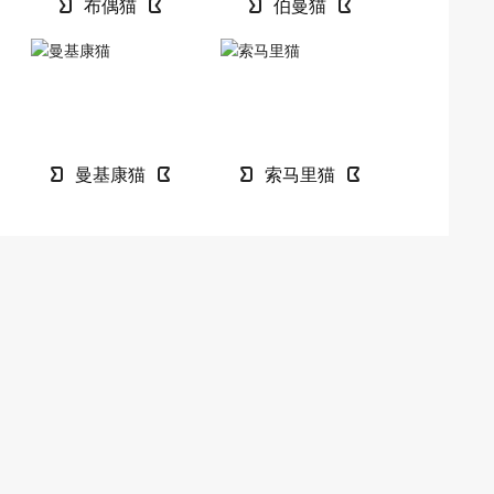
布偶猫
伯曼猫
曼基康猫
索马里猫