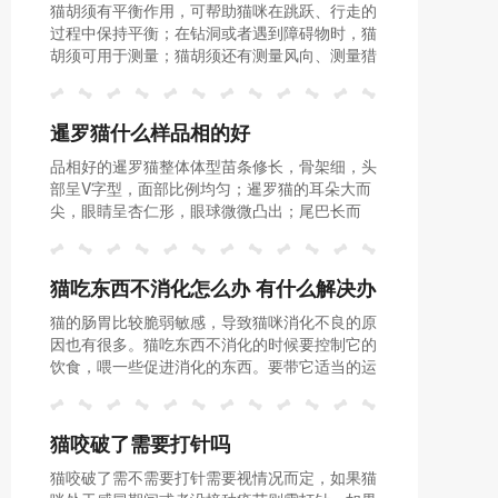
猫胡须有平衡作用，可帮助猫咪在跳跃、行走的
过程中保持平衡；在钻洞或者遇到障碍物时，猫
胡须可用于测量；猫胡须还有测量风向、测量猎
物精确的体型、方向、移动位置的作用。
暹罗猫什么样品相的好
品相好的暹罗猫整体体型苗条修长，骨架细，头
部呈V字型，面部比例均匀；暹罗猫的耳朵大而
尖，眼睛呈杏仁形，眼球微微凸出；尾巴长而
尖，被毛短而柔软，毛发靓丽有光泽。
猫吃东西不消化怎么办 有什么解决办
猫的肠胃比较脆弱敏感，导致猫咪消化不良的原
法
因也有很多。猫吃东西不消化的时候要控制它的
饮食，喂一些促进消化的东西。要带它适当的运
动，让它养成良好的饮食习惯。
猫咬破了需要打针吗
猫咬破了需不需要打针需要视情况而定，如果猫