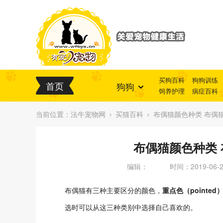
买狗百科
狗狗训练
首页
狗狗
饲养护理
病症百科
当前位置：
法牛宠物网
买猫百科
布偶猫颜色种类 布偶
布偶猫颜色种类
编辑：
时间：2019-06-27
布偶猫有三种主要区分的颜色，
重点色（pointed
选时可以从这三种类别中选择自己喜欢的。