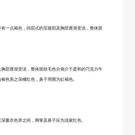
带有一点褐色，间层式的至腹部及胸部逐渐变淡，整体斑
及胸部逐渐变淡，整体斑纹毛色分佈介于柔和的巧克力牛
为褐色系之深橘红色，鼻子周围为紅褐色。
至深薰衣色草之间，脚掌及鼻子应为浅紫红色。