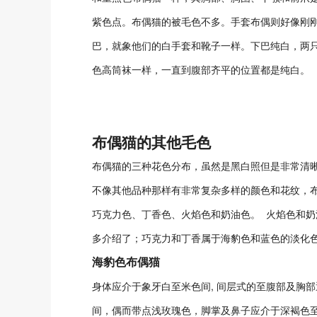
紫色点。布偶猫的被毛色不多。手套布偶则好像刚
巴，就象他们的白手套和靴子一样。下巴纯白，两只
色高筒袜一样，一直到腹部齐平的位置都是纯白。
布偶猫的其他毛色
布偶猫的三种花色分布，虽然是黑白照但是非常清
不像其他品种那样有非常复杂多样的颜色和花纹，
巧克力色、丁香色、火焰色和奶油色。 火焰色和
多介绍了；巧克力和丁香属于海豹色和蓝色的淡化
海豹色布偶猫
身体应介于象牙白至米色间, 间层式的至腹部及胸
间，偶而带点浅玫瑰色，脚掌及鼻子应介于深褐色