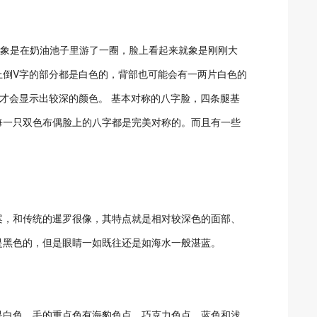
就象是在奶油池子里游了一圈，脸上看起来就象是刚刚大
上倒V字的部分都是白色的，背部也可能会有一两片白色的
才会显示出较深的颜色。 基本对称的八字脸，四条腿基
每一只双色布偶脸上的八字都是完美对称的。而且有一些
案，和传统的暹罗很像，其特点就是相对较深色的面部、
是黑色的，但是眼睛一如既往还是如海水一般湛蓝。
是白色。毛的重点色有海豹色点、巧克力色点、蓝色和浅