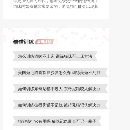
得更加优异的后代，也避免杂交带来的遗传病；
猫咪的繁殖是非常复杂的，避免猫可能会出现其
他的遗传疾病，作为一个简单的宠物主人，在没
有任何专业认知的情况下，不要轻易的尝试杂
交。
猫猫训练
怎么训练猫咪不上床 训练猫咪不上床方法
美国短毛猫喜欢抓沙发怎么办 训练美短不乱抓
沙发
如何训练东奇尼猫不咬人 东奇尼猫咬人解决办
法
如何训练彼得秃猫不记仇 彼得秃猫记仇解决办
法
猫犯错打它有用吗 猫咪记仇最长可记一辈子