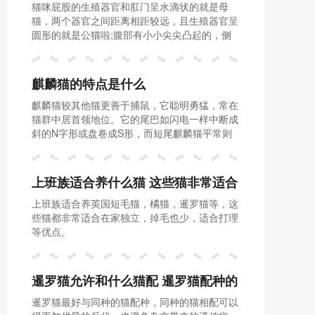
猫咪屁股的生殖器官和肛门呈水滴状的就是母
猫，两个器官之间距离相距较远，且生殖器官呈
圆形的就是公猫啦;腹部有小小尖尖凸起的，侧
面可见的就是公猫，摸起来平平的就是母猫啦!
麒麟猫的特点是什么
麒麟猫较其他猫更善于捕鼠，它聪明勇猛，常在
猫群中居首领地位。它的尾巴如闪电一样中断成
斜的N字形或盘卷成S形，而短尾麒麟猫平常则
微微下垂，兴奋时会竖起。麒麟猫部分生性凶
猛，但大部分都较温和，有较强的领地意识。
上班族适合养什么猫 这些猫非常适合
上班族适合养英国短毛猫，橘猫，暹罗猫等，这
忙碌工作的你
些猫都非常适合在家独立，掉毛也少，适合打理
等优点。
暹罗猫允许和什么猫配 暹罗猫配种的
暹罗猫最好与同种的猫配种，同种的猫相配可以
注意事项