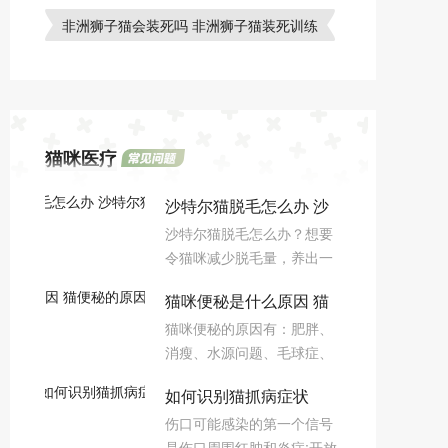
非洲狮子猫会装死吗 非洲狮子猫装死训练
猫咪医疗
沙特尔猫脱毛怎么办 沙
沙特尔猫脱毛怎么办？想要
特尔猫防止脱毛方法
令猫咪减少脱毛量，养出一
身健康好毛发，主人就要了
猫咪便秘是什么原因 猫
解猫咪毛发的生长规律，并
猫咪便秘的原因有：肥胖、
给予它有效的管理。
便秘的原因不仅仅只有消
消瘦、水源问题、毛球症、
化不良
异食癖、卫生差、菊花受
如何识别猫抓病症状
伤、应激反应、年龄大、天
伤口可能感染的第一个信号
生骨骼异常&直肠狭窄、内
是伤口周围红肿和炎症;开放