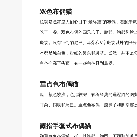
双色布偶猫
也就是通常是人们心目中“最标准”的布偶，看起来
吃了一餐。双色布偶的四只爪子、腹部、胸部和脸
斑纹。只有它们的尾巴、耳朵和V字斑纹以外的部分
本都是纯白色，粉红的鼻头和脚掌。当然，并不是
白色会高至头顶，有一些白色只到鼻梁。
重点色布偶猫
躯干颜色较浅，色点较深，有着经典的暹逻猫的图
耳朵、四肢和尾巴。重点色布偶一般鼻子和脚掌都
露指手套式布偶猫
和重点色布偶猫一样，其胸部、胸围、下颚和前爪