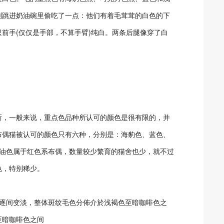
刚跳进奶油碗里偷吃了一点：他们有着毛茸茸的白色的下
前手(仅仅是手部，不算手臂)纯白。两条后腿像穿了白
晰，一般来说，重点色品种所认可的颜色是很有限的，并
布偶猫被认可的颜色只有六种，分别是：海豹色、蓝色、
奶油色属于红色系布偶，数量较少繁育的猫舍也少，就不过
色，特别稀少。
部逐间变淡，整体斑纹毛色分佈介於浅褐色至暗咖啡色之
至暗咖啡色之间