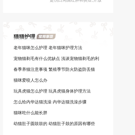
分泌失常、药物、猫粮、心
性溃疡或脓填充青春痘也表
理问题等等。
示了一种感染，会出现污染
后不到两个星期;寻找肿大淋
巴结：淋巴结接近感染部位
猫猫护理
会肿胀和疼痛，在头部、颈
部和上肢最为常见。
老年猫咪怎么护理 老年猫咪护理方法
宠物猫剃毛有什么优缺点 浅谈宠物猫剃毛的利
弊
春季养猫注意事项 繁殖季节防火防盗防丢猫
猫咪爱咬人怎么办
玩具虎猫怎么护理 玩具虎猫身体护理方法
怎么给内华达猫洗澡 内华达猫洗澡步骤
猫咪吃什么能长胖
幼猫肚子圆鼓鼓的 幼猫肚子鼓的原因有哪些