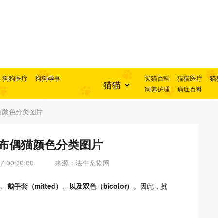
狗狗医疗
狗狗孕事
买猫百科
猫猫医疗
猫
猫猫
饲养护理
病症百科
猫颜色分类图片
 布偶猫颜色分类图片
 00:00:00
来源：法牛宠物网
）
、
戴手套（mitted）
、
以及双色（bicolor）
。因此，挑